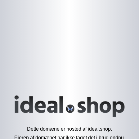
Dette domæne er hosted af
ideal.shop
.
Ejeren af domænet har ikke taget det i brug endnu.