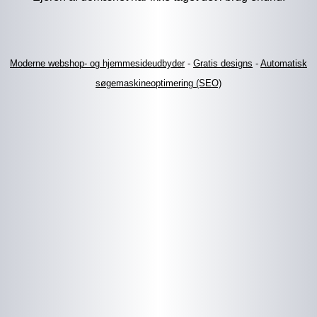
Moderne webshop- og hjemmesideudbyder
-
Gratis designs
-
Automatisk
søgemaskineoptimering (SEO)