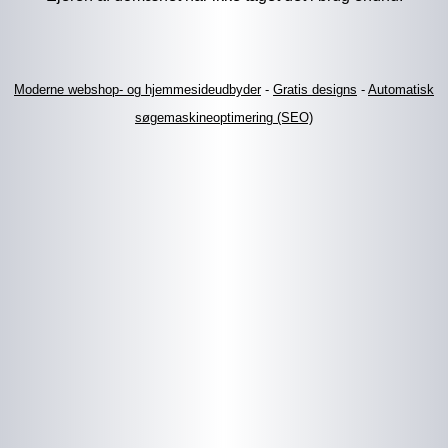
Moderne webshop- og hjemmesideudbyder
-
Gratis designs
-
Automatisk
søgemaskineoptimering (SEO)