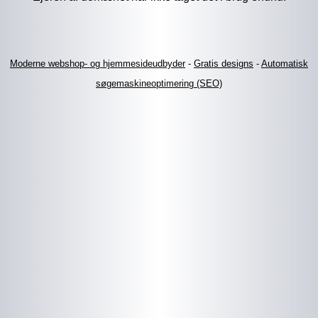
Moderne webshop- og hjemmesideudbyder
-
Gratis designs
-
Automatisk
søgemaskineoptimering (SEO)