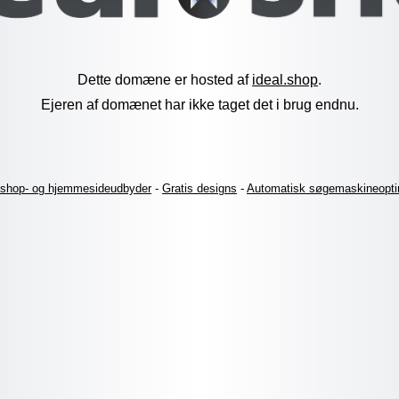
Dette domæne er hosted af
ideal.shop
.
Ejeren af domænet har ikke taget det i brug endnu.
shop- og hjemmesideudbyder
-
Gratis designs
-
Automatisk søgemaskineopti