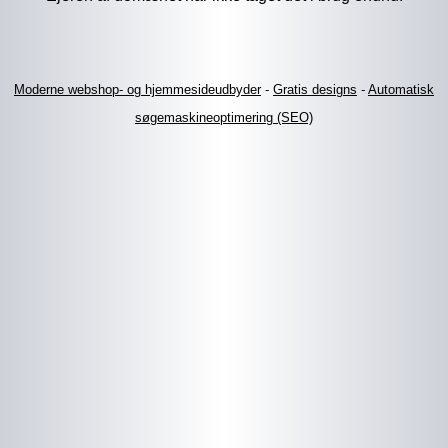
Moderne webshop- og hjemmesideudbyder
-
Gratis designs
-
Automatisk
søgemaskineoptimering (SEO)