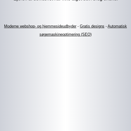
Moderne webshop- og hjemmesideudbyder
-
Gratis designs
-
Automatisk
søgemaskineoptimering (SEO)